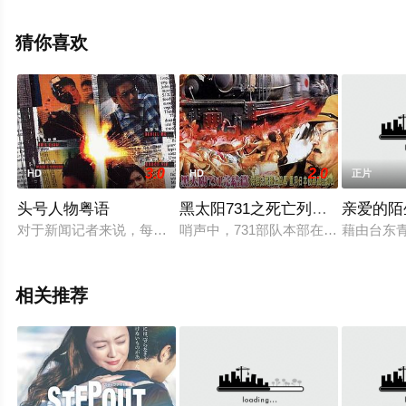
恩,詹姆士·帕克斯,查宁·塔图姆,丹娜·格瑞尔,佐伊·贝尔,李·霍
斯利等演员精彩演绎的美国电影，免费观看高清未删减完
猜你喜欢
整版电影大全就上星辰影视，更多相关信息可移步至豆瓣
电影、电视猫或剧情网等平台了解。
3.0
2.0
HD
HD
正片
头号人物粤语
黑太阳731之死亡列车粤语
亲爱的陌
对于新闻记者来说，每一次赶往新闻现场都是一次同行间的赛车
哨声中，731部队本部在广场上集合
藉由台东
相关推荐