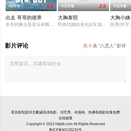
5.0
2.0
HD中字
中文字幕
中文字幕
出走 哥哥的彼界
大胸泰熙
大胸小姨
本作的舞台是音乐和舞蹈融入生活的冲绳。与母亲朱音、妹妹舞
即将结婚的准夫妇车旭和敏珠，车旭
民秀(尚
影片评论
共
0
条 “八恶人” 影评
星辰影院
提供无删减高清电影、综艺秀、动漫画、热播电视剧全集免费
在线观看
Copyright © 2022 hfqtsb.com All Rights Reserved
鲁ICP备90135232号