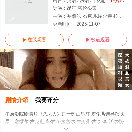
语言：
英语 / 法语 /
状态：
正片/高清
导演：
昆汀·塔伦蒂诺
主演：
塞缪尔·杰克逊,库尔特·拉塞尔,詹妮弗·杰森·李,沃尔顿·戈金斯,德米安·比齐尔,蒂姆·罗斯,迈克尔·马德森,布鲁斯·邓恩,詹姆士·帕克斯
正片
更新时间：
2025-11-07
在线观看
极速观看


剧情介绍
我要评分
星辰影院剧情片《八恶人》是一部由昆汀·塔伦蒂诺导演执
导，塞缪尔·杰克逊,库尔特·拉塞尔,詹妮弗·杰森·李,沃尔顿·
戈金斯,德米安·比齐尔,蒂姆·罗斯,迈克尔·马德森,布鲁斯·邓
