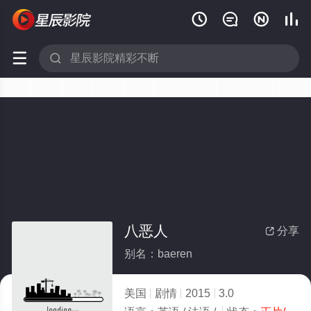






八恶人
分享

别名：baeren
美国
剧情
2015
3.0