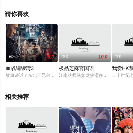
观看高清未删减完整版电影大全就上星辰影视，更多相关
信息可移步至豆瓣电影、电视猫或剧情网等平台了解。
猜你喜欢
8.0
10.0
HD
正片
正片
血战铜锣湾3
极品芝麻官国语
我爱HK恭
故事讲诉了东北三兄弟，受到古惑仔片影响，一心想要匡扶正义
江南状师马如龙狡滑多智，精通律法
二十世纪
相关推荐