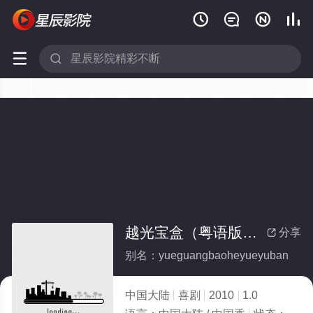






越光宝盒（粤语版）(全集)
分享

别名：yueguangbaoheyueyuban
中国大陆
喜剧
2010
1.0