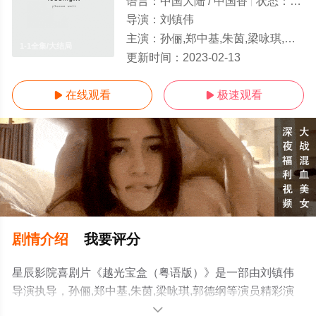
语言：
中国大陆 / 中国香
状态：
正片
导演：
刘镇伟
主演：
孙俪,郑中基,朱茵,梁咏琪,郭德纲
1-1全集/大结局
更新时间：
2023-02-13
在线观看
极速观看


剧情介绍
我要评分
星辰影院喜剧片《越光宝盒（粤语版）》是一部由刘镇伟
导演执导，孙俪,郑中基,朱茵,梁咏琪,郭德纲等演员精彩演
绎的中国大陆电影，大结局剧情已揭晓（1-1全集），免费
