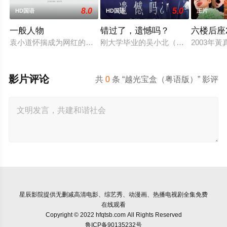
8.0
5.0
HD国语
HD国语
正片
一般人物
错过了，遗憾吗？
六楼后座
袁小道怀揣成为网红的梦想创作短视频，并与周小乙等人组建了“
刚大学毕业的吴小北（庄达菲 饰）被
2003年
影片评论
共
0
条 “越光宝盒（粤语版）” 影评
星辰影院
提供无删减高清电影、综艺秀、动漫画、热播电视剧全集免费
在线观看
Copyright © 2022 hfqtsb.com All Rights Reserved
鲁ICP备90135232号