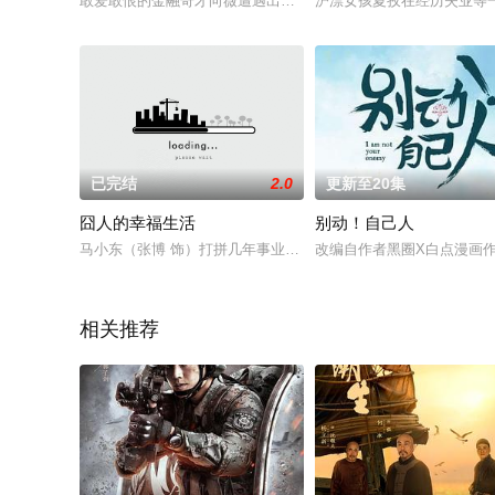
敢爱敢恨的金融奇才向薇遭遇出轨，竟是来自丈夫和妹妹的联手
沪漂女孩夏孜在经历失业等
已完结
2.0
更新至20集
囧人的幸福生活
别动！自己人
马小东（张博 饰）打拼几年事业无起色，急于结婚的他拿二手钻
改编自作者黑圈X白点漫画
相关推荐