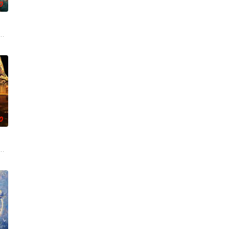
0
渴望寻求强国之路。他毅然
，過著荒唐空洞的生活。畫著藍色唇膏的叛逆歌手伍十弦，闖進他
子，偶遇“白天人住屋，晚上鬼占房”的阴阳宅，江淮被掳走配“阴婚”。他与女
0
辉，大平王朝有史以来个以女子进士科三元及第入翰林院的奇女子。十年前的