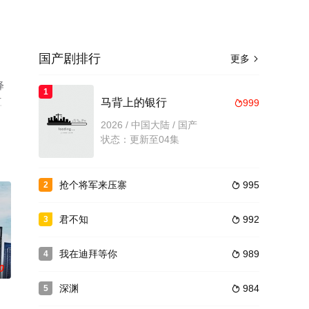
国产剧排行
更多

绎
1
豆
马背上的银行
999

2026 / 中国大陆 / 国产
状态：更新至04集
抢个将军来压寨
995
2

君不知
992
3

我在迪拜等你
989
4

0
深渊
984
5
