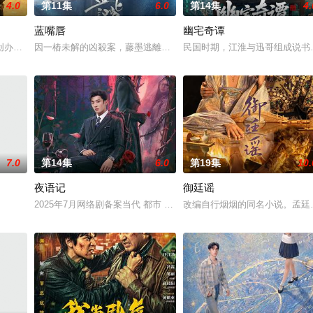
4.0
第11集
6.0
第14集
4.
蓝嘴唇
幽宅奇谭
，郭子剑因不满演习流于形式，假传指令要求真打实抗，虽引发哗然
创办大生企业，实业报国的故事。甲午战争后，国家蒙羞，张謇虽高中状元，却
因一樁未解的凶殺案，藤墨逃離了精英律師生涯，開了成人用品商店
民国时期，江淮与迅哥组成说书班
7.0
第14集
6.0
第19集
10.
夜语记
御廷谣
鉴定技术的支持下，通过摸排、勘查等传统刑侦手段，接连破获数起
2025年7月网络剧备案当代 都市 海南越酷文化传媒有限公司
改编自行烟烟的同名小说。孟廷