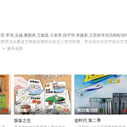
李强,吴越,董晓燕,王馥荔,王奎荣,段宇华,李建新,王奕权等演员精彩演
费观看高清未删减完整版电视剧全集就上星辰影视，更多相关信息可移步至
展开全部

8.0
第2集
7.0
第20集完结
8.
饭饭之交
追时代 第二季