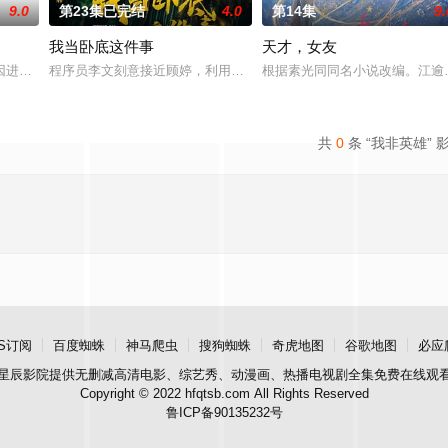
9.0
第23集已完结
4.0
第14集
9.
我当卧底这件事
天才，女友
因进贡的“十二生肖”离奇流血炸裂，惨遭满门流放，楚父以死鸣冤。楚家大小姐
程序员李文刻意接近顾婷，利用顾炎女儿奴的属性，请求老炮儿顾炎
根据素光同同名小说改编。江逾
共
0
条 “我非英雄” 
S订阅
百度蜘蛛
神马爬虫
搜狗蜘蛛
奇虎地图
谷歌地图
必应
星辰影院
提供无删减高清电影、综艺秀、动漫画、热播电视剧全集免费在线观
Copyright © 2022 hfqtsb.com All Rights Reserved
鲁ICP备90135232号