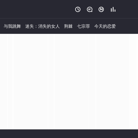




与我跳舞
迷失：消失的女人
荆棘
七宗罪
今天的恋爱