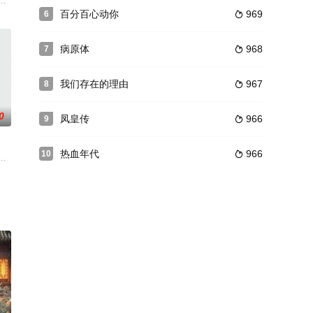
奏。在重建身边世界的过程
在上海组一个做得开心，吃得舒心， 聊得顺心的“陌生人饭局
燊一家为贯穿人物，每一集都有一个相对独立的故事，旨在表现湾区生活的丰
百分百心动你
969
6

病原体
968
7

我们存在的理由
967
8

0
凤皇传
966
9

热血年代
966
10

动手决不动口的女特种兵。两个看起来完全不是一个世界的人,
时，意外遇到从书中穿越而来，声称来寻找爱妃颜一一的古装美男秦御。虚拟