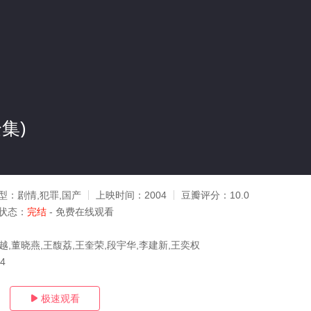
集)
型：
剧情,犯罪,国产
上映时间：
2004
豆瓣评分：
10.0
状态：
完结
- 免费在线观看
越,董晓燕,王馥荔,王奎荣,段宇华,李建新,王奕权
24
极速观看
