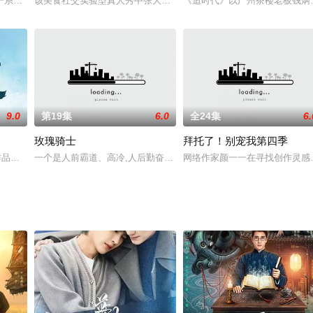
背叛。随后莫名穿越到平行世界，利用自己高超的商业头脑完美逆袭复
一系列失意后，逃离内卷的大城市回到故乡喀什，慢慢在烟火气中找回内心的节
该美食社交实验型真人秀中张大大和绵羊料理化身为社交餐厅主理人，
《追时代》以广州茶楼老板钱炳
9.0
第19集
6.0
全24集
6.
玫瑰骑士
拜托了！别宠我第四季
戒向女友范欣（杨凯淳 饰）求婚，范欣提出唯一的结婚硬件——房
作品《别动！自己人》。
一个是人前霸道、高冷,人后勤奋、傲娇的总裁。一个是心直口快、能
网络作家颜一一在寻找创作灵感