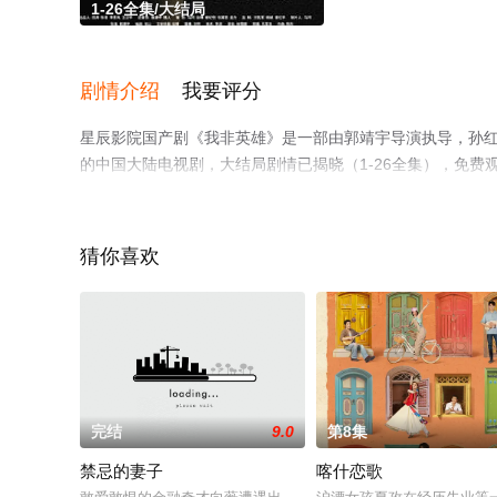
1-26全集/大结局
剧情介绍
我要评分
星辰影院国产剧《我非英雄》是一部由郭靖宇导演执导，孙红雷,
的中国大陆电视剧，大结局剧情已揭晓（1-26全集），免
瓣电视剧、电视猫或剧情网等平台了解。
猜你喜欢
完结
9.0
第8集
禁忌的妻子
喀什恋歌