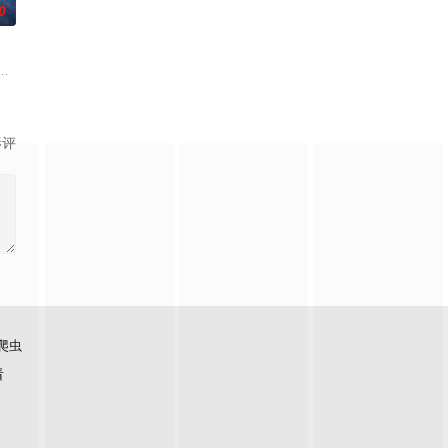
0
楚梓鸢带着滔天恨意，在
带自己用程序员身份卧底电诈集团以求查出未婚妻离奇死亡的真相
白长大以后，林知夏忽然对他说：“江逾白，我喜欢你，哲学和生物学意义上的
影评
爬虫
看