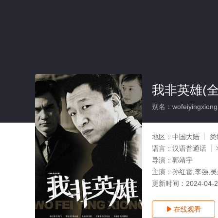
我非英雄(全
别名：wofeiyingxiong
地区：
中国大陆
类
语言：
汉语普通话
导演：
郭靖宇
主演：
孙红雷,李强,吴
更新时间：
2024-04-
在线观看
