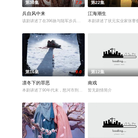
第30集
7.0
第22集
兵自风中来
江海潮生
该剧讲述了在396旅与陆军步兵学院联合举办的小型军事演习中
本剧讲述了状元实业家张謇
第16集
9.0
第12集
凛冬下的罪恶
南戏
本剧讲述了90年代末，怒河市刑侦支队在无普及监控、无DNA
暂无剧情简介