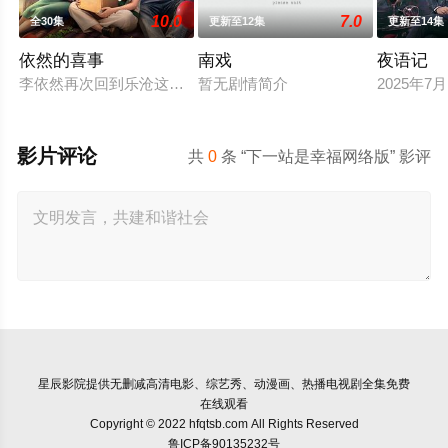
10.0
7.0
全30集
更新至12集
更新至14集
依然的喜事
南戏
夜语记
李依然再次回到乐沧这座西南小城，八年隔阂让母女关系渐行渐远
暂无剧情简介
2025年
影片评论
共
0
条 “下一站是幸福网络版” 影评
星辰影院
提供无删减高清电影、综艺秀、动漫画、热播电视剧全集免费
在线观看
Copyright © 2022 hfqtsb.com All Rights Reserved
鲁ICP备90135232号