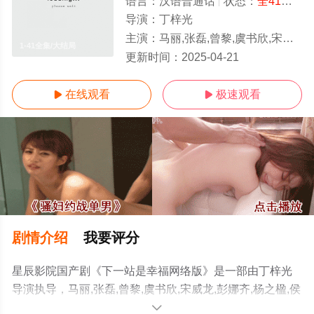
语言：
汉语普通话
状态：
全41集
- 
导演：
丁梓光
主演：
马丽,张磊,曾黎,虞书欣,宋威龙,彭娜齐,杨之楹,侯晓童,郝文婷,魏哲鸣,毛毅,王耀庆,宋茜,周奇奇,闫文君,秦越,郑晓婉,傅迦,周宸佳,
1-41全集/大结局
更新时间：
2025-04-21
在线观看
极速观看


剧情介绍
我要评分
星辰影院国产剧《下一站是幸福网络版》是一部由丁梓光
导演执导，马丽,张磊,曾黎,虞书欣,宋威龙,彭娜齐,杨之楹,侯
晓童,郝文婷,魏哲鸣,毛毅,王耀庆,宋茜,周奇奇,闫文君,秦越,
