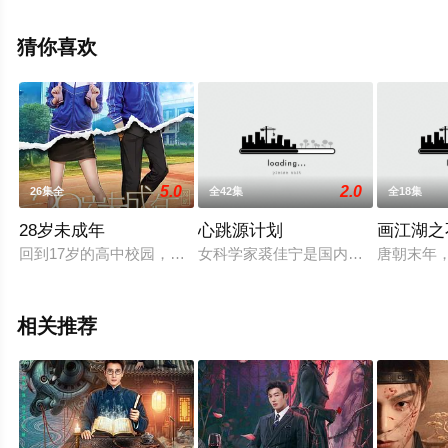
版电视剧全集就上星辰影视，更多相关信息可移步至豆瓣
电视剧、电视猫或剧情网等平台了解。
猜你喜欢
5.0
2.0
26集全
全42集
全18集
28岁未成年
心跳源计划
画江湖之
回到17岁的高中校园，凉夏和茅亮带着对方的不满，重新面对着校
女科学家裘佳宁是国内著名医药集团
唐朝末年
相关推荐