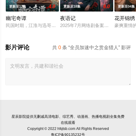
4.0
6.0
更新至17集
更新至18集
更新至04集
幽宅奇谭
夜语记
花开锦绣
民国时期，江淮与迅哥组成说书班子，偶遇“白天人住屋，晚上鬼
2025年7月网络剧备案当代 都市 海
豪爽重情
影片评论
共
0
条 “全员加速中之赏金猎人” 影评
星辰影院
提供无删减高清电影、综艺秀、动漫画、热播电视剧全集免费
在线观看
Copyright © 2022 hfqtsb.com All Rights Reserved
鲁ICP备90135232号