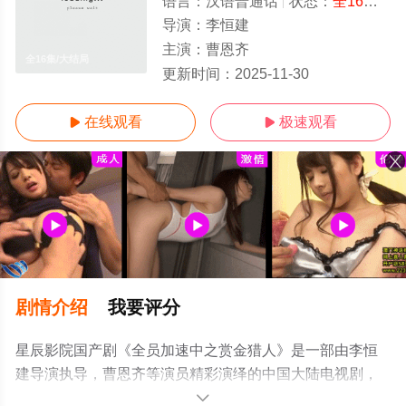
语言：
汉语普通话
状态：
全16集
- 
导演：
李恒建
主演：
曹恩齐
全16集/大结局
更新时间：
2025-11-30
在线观看
极速观看


剧情介绍
我要评分
星辰影院国产剧《全员加速中之赏金猎人》是一部由李恒
建导演执导，曹恩齐等演员精彩演绎的中国大陆电视剧，
大结局剧情已揭晓（全16集），免费观看高清未删减完整
