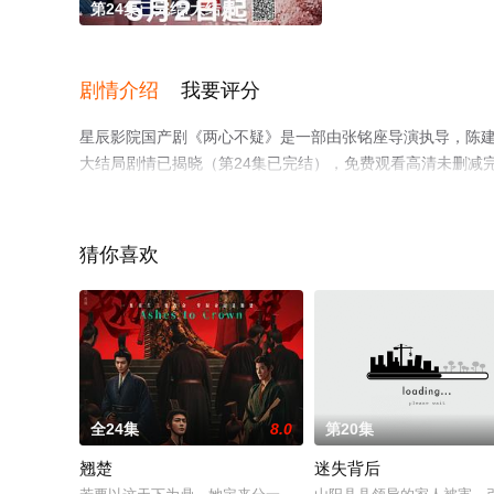
第24集已完结/大结局
剧情介绍
我要评分
星辰影院国产剧《两心不疑》是一部由张铭座导演执导，陈建宇
大结局剧情已揭晓（第24集已完结），免费观看高清未删减
猫或剧情网等平台了解。
猜你喜欢
全24集
8.0
第20集
翘楚
迷失背后