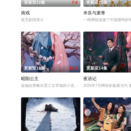
更新至12集
7.0
更新至11集
南戏
米良与麦青
暂无剧情简介
一根网线连接了中国鹿鸣村
更新至18集
10.0
更新至14集
昭阳公主
夜语记
改编自青帷在晋江文学城的小说《平阳公主》。
2025年7月网络剧备案当代