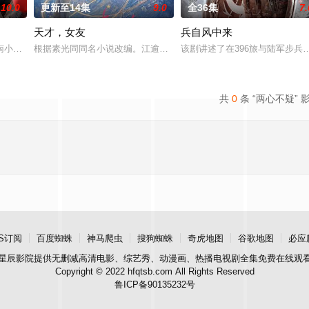
10.0
更新至14集
9.0
全36集
7.
天才，女友
兵自风中来
鉴定技术的支持下，通过摸排、勘查等传统刑侦手段，接连破获数起
南小城，八年隔阂让母女关系渐行渐远。阴差阳错之下，母女二人包揽了小城的“
根据素光同同名小说改编。江逾白长大以后，林知夏忽然对他说：“江
该剧讲述了在396旅与陆军步
共
0
条 “两心不疑” 
S订阅
百度蜘蛛
神马爬虫
搜狗蜘蛛
奇虎地图
谷歌地图
必应
星辰影院
提供无删减高清电影、综艺秀、动漫画、热播电视剧全集免费在线观
Copyright © 2022 hfqtsb.com All Rights Reserved
鲁ICP备90135232号