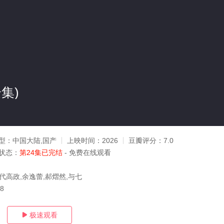
集)
型：
中国大陆,国产
上映时间：
2026
豆瓣评分：
7.0
状态：
第24集已完结
- 免费在线观看
代高政,余逸蕾,郝熠然,与七
18
极速观看
