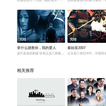
若要以这天下为鼎，她定来分一杯羹。该剧根据阅文集团起点女
山阳县县领导的家人被害，
完结
2.0
完结
拿什么拯救你，我的爱人
秦始皇2007
该片是海岩新版”生死之恋三部曲“中的第一部。青年律师韩丁（
公元前三世纪中叶，中国历
相关推荐