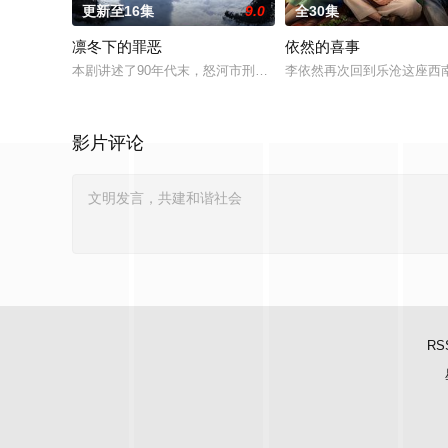
更新至16集
9.0
全30集
凛冬下的罪恶
依然的喜事
本剧讲述了90年代末，怒河市刑侦支队在无普及监控、无DNA
李依然再次回到乐沧这座西
影片评论
RS