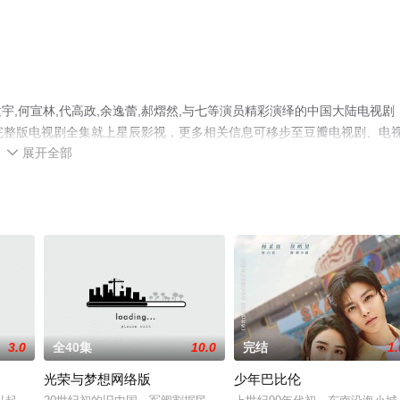
,何宣林,代高政,余逸蕾,郝熠然,与七等演员精彩演绎的中国大陆电视剧
完整版电视剧全集就上星辰影视，更多相关信息可移步至豆瓣电视剧、电
展开全部

3.0
全40集
10.0
完结
1.
光荣与梦想网络版
少年巴比伦