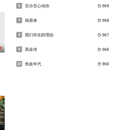
山阳县公安局代理局长。经
命运动，在李大钊、陈独秀指引下确立了马克思主义信仰，参与
城——福城，一群在时代列车上追赶青春的少年，他们热烈而莽撞，肆意的野蛮
百分百心动你
969
6

病原体
968
7

我们存在的理由
967
8

0
凤皇传
966
9

热血年代
966
10

位称王，并立庶出的公子异
出版；网络剧由沙枫编剧、孙恺凯执导、乐视网出品。故事讲述
异象。据说“隋炀帝”杨广出生的当天晚上本来皓月当空，明月如镜。当深宫中