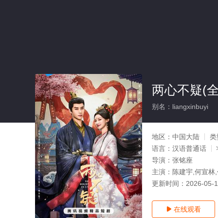
两心不疑(全
别名：liangxinbuyi
地区：
中国大陆
类
语言：
汉语普通话
导演：
张铭座
主演：
陈建宇,何宣林,
更新时间：
2026-05-
在线观看
