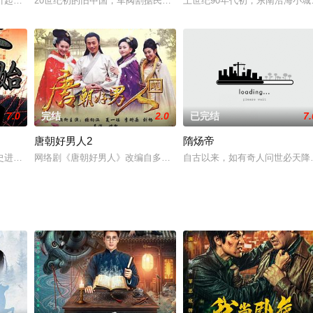
生网作者希行同名作品改编。
引起了巨大的社会震动。市委领导决定，将江泉市公安局刑侦副局长李斌良调任
20世纪初的旧中国，军阀割据民不聊生。湖南青年毛泽东积极投身革
上世纪90年代初，东南沿海小
7.0
完结
2.0
已完结
7.
唐朝好男人2
隋炀帝
印小天 饰）在南方小城办案时，偶然遇到清丽脱俗、明艳绝伦的罗
史进入战国末年。秦国，赫赫有名的秦昭襄王寿终正寝，重病中的太子安国君即
网络剧《唐朝好男人》改编自多一半的同名网络小说。小说2008年
自古以来，如有奇人问世必天降