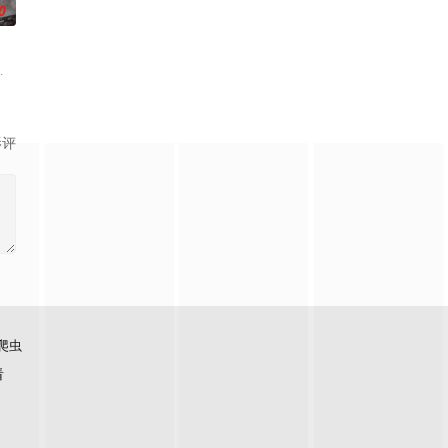
0
人生大事”。面对一个个
逾白，我喜欢你，哲学和生物学意义上的喜欢。”那个夜晚，他
兵学院联合举办的小型军事演习中，郭子剑因不满演习流于形式，假传指令要求
影评
爬虫
看