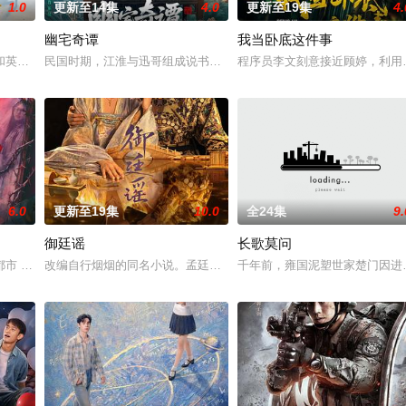
1.0
更新至14集
4.0
更新至19集
4.
幽宅奇谭
我当卧底这件事
和英国牛津，麦香通过视频向米良宣告：婚不结了。鹿鸣村开了锅，村民大骂麦
民国时期，江淮与迅哥组成说书班子，偶遇“白天人住屋，晚上鬼占房”
程序员李文刻意接近顾婷，利用
6.0
更新至19集
10.0
全24集
9.
御廷谣
长歌莫问
 都市 海南越酷文化传媒有限公司
改编自行烟烟的同名小说。孟廷辉，大平王朝有史以来个以女子进士
千年前，雍国泥塑世家楚门因进