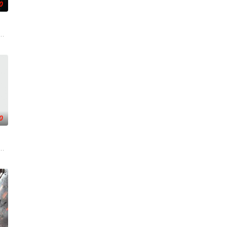
0
香是叛徒。麦香是婚前体检
的阴阳宅，江淮被掳走配“阴婚”。他与女探长穆英搭档，侦
顾炎女儿奴的属性，请求老炮儿顾炎带自己用程序员身份卧底电诈集团以求查
0
科三元及第入翰林院的奇女子。十年前的她被他从死人堆里救出来
贡的“十二生肖”离奇流血炸裂，惨遭满门流放，楚父以死鸣冤。楚家大小姐楚