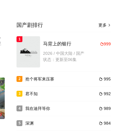
国产剧排行
更多

，
1
视
马背上的银行
999

2026 / 中国大陆 / 国产
状态：更新至06集
抢个将军来压寨
995
2

君不知
992
3

我在迪拜等你
989
4

0
深渊
984
5
