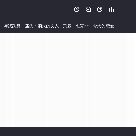




与我跳舞
迷失：消失的女人
荆棘
七宗罪
今天的恋爱