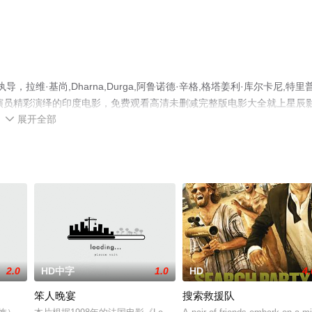
执导，拉维·基尚,Dharna,Durga,阿鲁诺德·辛格,格塔姜利·库尔卡尼,特里
Sharma等演员精彩演绎的印度电影，免费观看高清未删减完整版电影大全就上星辰
展开全部
台了解。

2.0
HD中字
1.0
HD
4.
笨人晚宴
搜索救援队