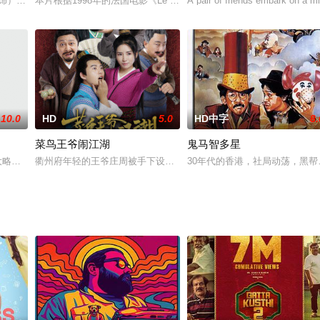
程⼀事⽆成被众⼈戏称为“废柴”。⼀次机会，洪英真偶遇⽼同
 饰）和隔壁的私人侦探阿佐（万梓良 饰）是一对欢喜冤家，两人一见面便口角
本片根据1998年的法国电影《Le Diner de Cons》改编而成。 蒂姆·瓦
A pair of friends embark on a mis
10.0
HD
5.0
HD中字
8.
菜鸟王爷闹江湖
鬼马智多星
告创意总监的外遇诱惑；也有女友未婚先孕的花花公子；更有音乐才子
大略根农场，而此刻面对他的是腐败的官员和奸诈的农场主！根据著名畅销小说作家B
衢州府年轻的王爷庄周被手下设计的冒牌王爷顶替陷害，在逃跑途中
30年代的香港，社局动荡，黑