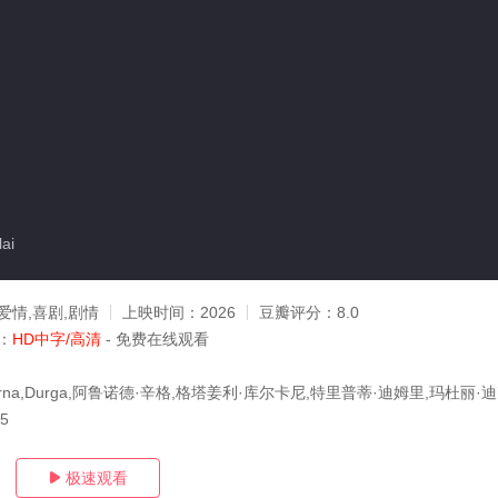
ai
爱情,喜剧,剧情
上映时间：
2026
豆瓣评分：
8.0
：
HD中字/高清
- 免费在线观看
rna,Durga,阿鲁诺德·辛格,格塔姜利·库尔卡尼,特里普蒂·迪姆里,玛杜丽·迪克西特
05
极速观看
