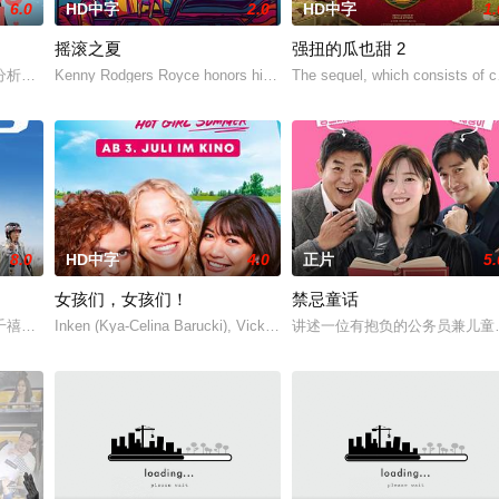
6.0
HD中字
2.0
HD中字
1.
摇滚之夏
强扭的瓜也甜 2
愛情面面觀，其中「Truth orDare」大膽遊戲
分析师，如今陷入财务困境，她答应为挚友雅斯敏牵线搭桥，为她安排相亲。原
Kenny Rodgers Royce honors his late mother's legacy by
The sequel, which consists of c
8.0
HD中字
4.0
正片
5.
女孩们，女孩们！
禁忌童话
”，步步为营接近倔强女医生李梦（李萌萌 饰）。他算计利益得
千禧年初期当红的韩国流行三人团体。如今，三人为了一场仅有一次的演出再度
Inken (Kya-Celina Barucki), Vicky (Julia Novohradsky) und L
讲述一位有抱负的公务员兼儿童