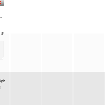
0
念，让人在捧腹之余感受到
的东西，宏光无意中伪装成车王与薇薇进行交往，一场错位的爱
演绎吉安老区人民的创业故事、幸福故事、追梦故事。脱贫不松劲，致富再出
影评
爬虫
看