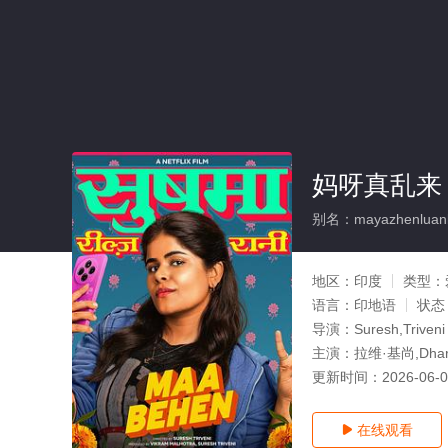
妈呀真乱来
别名：mayazhenluanl
地区：
印度
类型：
语言：
印地语
状态
导演：
Suresh,Triveni
主演：
拉维·基尚,Dha
更新时间：
2026-06-
在线观看
