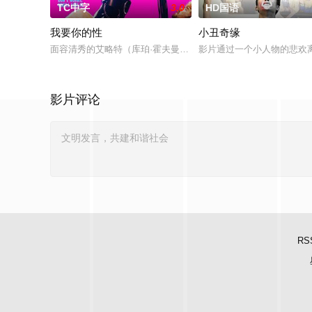
TC中字
3.0
HD国语
我要你的性
小丑奇缘
面容清秀的艾略特（库珀·霍夫曼 Cooper Hoffman 饰）在著名
影片通过一个小人物的悲欢
影片评论
RS