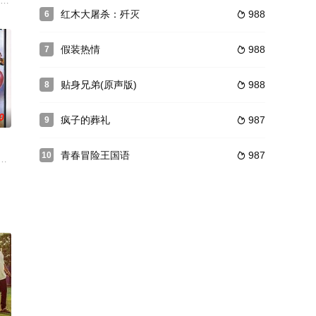
不断，笑话连连。
格纳（保罗·路德 Paul Rud
sion to reunite their pal
红木大屠杀：歼灭
988
6

假装热情
988
7

贴身兄弟(原声版)
988
8

0
疯子的葬礼
987
9

青春冒险王国语
987
10

radSmith
被刺杀他的女侠客孙梦蝶一行救下，互不相识的双方慢慢擦除爱情
帮林立。香港大亨胡老头这日找到私家侦探哎吆（林子祥 饰），要求其调查胡太