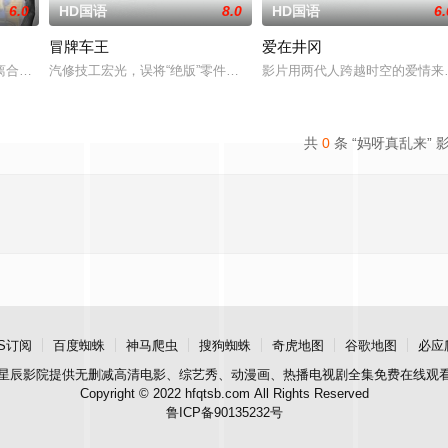
6.0
HD国语
8.0
HD国语
6.
冒牌车王
爱在井冈
艺术家艾丽卡·特蕾西（奥利维亚·王尔德 Oli
离合，宣扬了树立正确的恋爱观生活观的必要性，鞭挞了追金，虚荣等错误的观
汽修技工宏光，误将“绝版”零件遗落盲女薛薇薇家中，为了找回丢失
影片用两代人跨越时空的爱情来
共
0
条 “妈呀真乱来” 
S订阅
百度蜘蛛
神马爬虫
搜狗蜘蛛
奇虎地图
谷歌地图
必应
星辰影院
提供无删减高清电影、综艺秀、动漫画、热播电视剧全集免费在线观
Copyright © 2022 hfqtsb.com All Rights Reserved
鲁ICP备90135232号