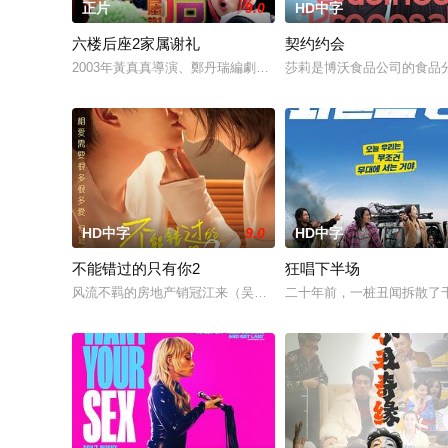
正片
9.0
HD中字
六楼后座2家属谢礼
契约约会
2003年黃真真導演、鄭丹瑞編劇的喜劇《六樓后座》拍出香港新一代的
莎莉是博沃食品公司的食品
HD中字
9.0
HD中字
不能错过的只有你2
狂唱下半场
风流不羁的房地产销冠江来（吴翊歌 饰），为利益化身“深情画家
二十年前，一桩丑闻拆散了