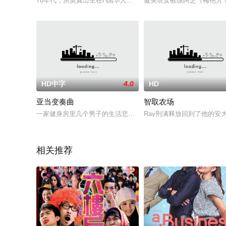
70年代，洪英真出⽣在H国华⼈街的武林世家“洪刀门”，因成⻓过
健美班女教练阿芝（梅艳芳
HD中字
4.0
HD
亚当变奏曲
智取农场
一家健身房里几个男子的生活悲喜录：有单身宅男追女记；有广
Ray刑满释放回到了他的安
相关推荐