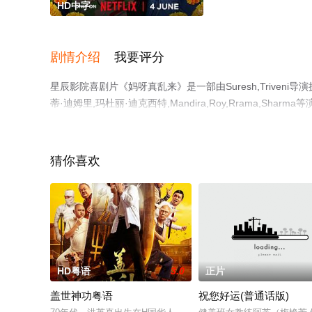
HD中字
剧情介绍
我要评分
星辰影院喜剧片《妈呀真乱来》是一部由Suresh,Triveni导演
蒂·迪姆里,玛杜丽·迪克西特,Mandira,Roy,Rrama,
视，更多相关信息可移步至豆瓣电影、电视猫或剧情网等平
猜你喜欢
HD粤语
3.0
正片
盖世神功粤语
祝您好运(普通话版)