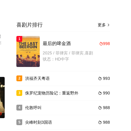
喜剧片排行
更多

普
1
影
最后的啤金酒
998

2025 / 菲律宾 / 菲律宾,喜剧
状态：HD中字
洪福齐天粤语
993
2

侏罗纪宠物历险记：重返野外
990
3

伦敦呼叫
988
4

0
尖峰时刻3国语
988
5
