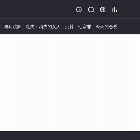




与我跳舞
迷失：消失的女人
荆棘
七宗罪
今天的恋爱