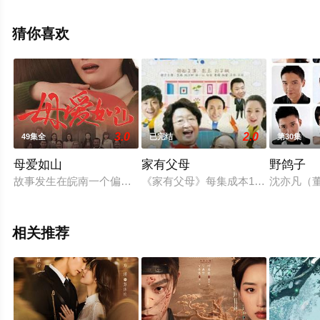
电视剧，大结局剧情已揭晓（1-24全集），免费观看高清
未删减完整版电视剧全集就上星辰影视，更多相关信息可
猜你喜欢
移步至豆瓣电视剧、电视猫或剧情网等平台了解。
3.0
2.0
49集全
已完结
第30集
母爱如山
家有父母
野鸽子
故事发生在皖南一个偏远的小山村。丧偶的中年妇女马娟嫁给了
《家有父母》每集成本10万元,这对
沈亦凡（
相关推荐