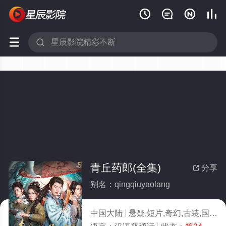






青丘药郎(全集)
分享

别名：qingqiuyaolang
中国大陆
悬疑,短片,奇幻,古装,国产