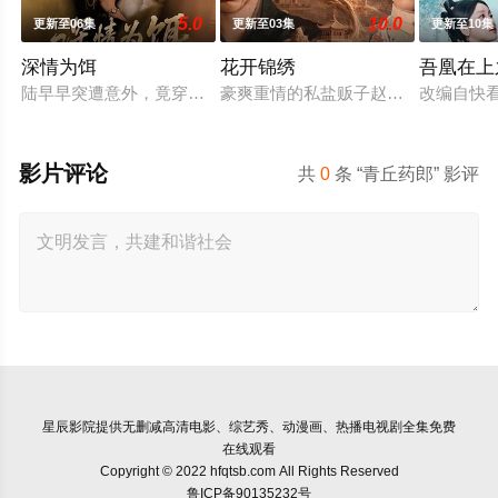
5.0
10.0
更新至06集
更新至03集
更新至10集
深情为饵
花开锦绣
吾凰在上
陆早早突遭意外，竟穿越成民国少夫人苏沐晚，醒来，却是丈夫枪
豪爽重情的私盐贩子赵凌虽出身草莽
改编自快
影片评论
共
0
条 “青丘药郎” 影评
星辰影院
提供无删减高清电影、综艺秀、动漫画、热播电视剧全集免费
在线观看
Copyright © 2022 hfqtsb.com All Rights Reserved
鲁ICP备90135232号